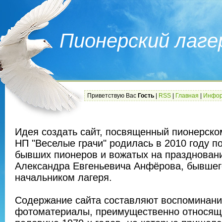
Пионерский лаге
Приветствую Вас
Гость
|
RSS
|
Главная
|
Инфор
Идея создать сайт, посвященный пионерск
НП "Веселые грачи" родилась в 2010 году п
бывших пионеров и вожатых на праздновани
Александра Евгеньевича Анфёрова, бывшег
начальником лагеря.
Содержание сайта составляют воспоминани
фотоматериалы, преимущественно относящи